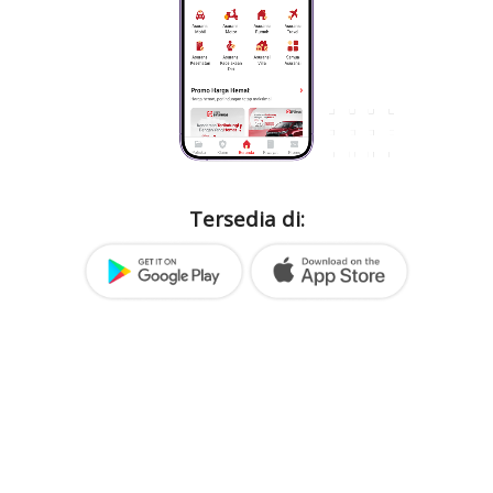
Tersedia di: